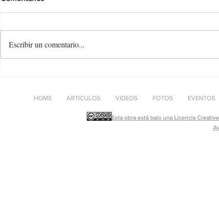
Escribir un comentario...
Trenes en miniatura: El
"SEVILLAN
"Expreso de los Pobres" 205
EXPRESO 70
Barcelona-Madrid
pesado de lo
HOME
ARTICULOS
VIDEOS
FOTOS
EVENTOS
Esta obra está bajo una Licencia Creati
Av