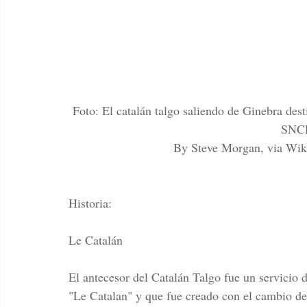
 Foto: El catalán talgo saliendo de Ginebra destino a Barcelona en 1979 arrastrado por la locomotora 
SNCF
By Steve Morgan, via W
Historia: 
Le Catalán
El antecesor del Catalán Talgo fue un servicio
"Le Catalan" y que fue creado con el cambio de